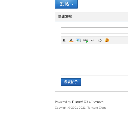
血
快速发帖
丹
发表帖子
Powered by
Discuz!
X3.4
Licensed
Copyright © 2001-2021, Tencent Cloud.
心