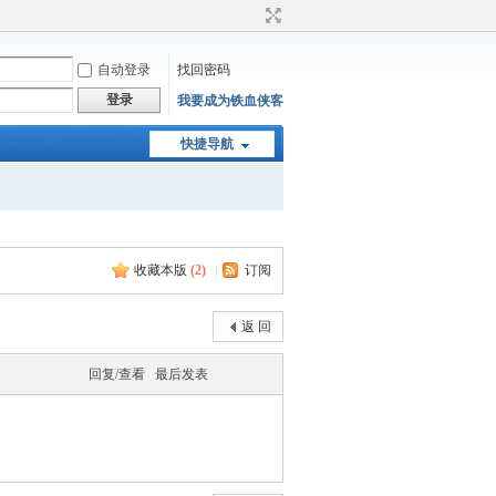
自动登录
找回密码
登录
我要成为铁血侠客
快捷导航
收藏本版
(
2
)
|
订阅
返 回
回复/查看
最后发表