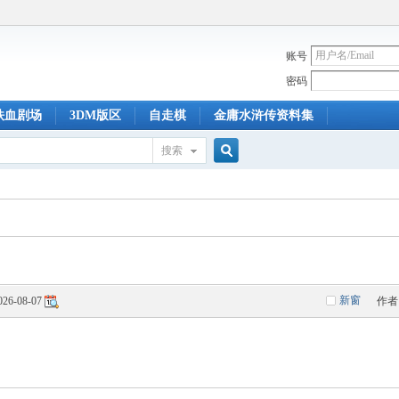
账号
密码
铁血剧场
3DM版区
自走棋
金庸水浒传资料集
搜索
搜
索
新窗
026-08-07
作者