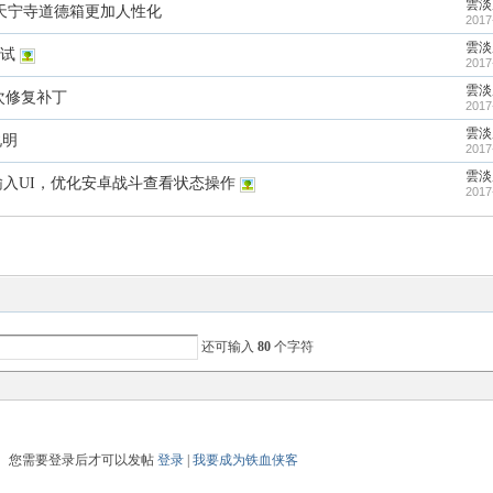
雲淡
ug，天宁寺道德箱更加人性化
2017
雲淡
测试
2017
雲淡
4二次修复补丁
2017
雲淡
说明
2017
雲淡
量输入UI，优化安卓战斗查看状态操作
2017
还可输入
80
个字符
您需要登录后才可以发帖
登录
|
我要成为铁血侠客