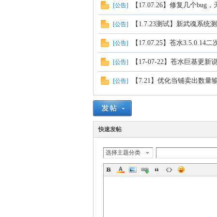
【17.07.26】修复几个b
[
公告
]
【1.7.23测试】新武魂系统
[
公告
]
【17.07.25】苍水3.5.0.1
[
公告
]
【17-07-22】苍水巨基更新
[
公告
]
【7.21】优化当铺卖出数
[
公告
]
快速发帖
选择主题分类