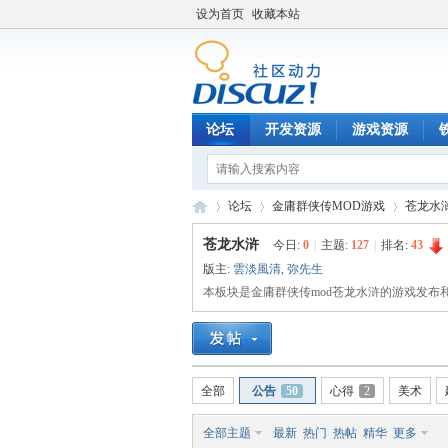
设为首页
收藏本站
论坛
开发资源
游戏资源
论坛
金庸群侠传MOD游戏
苍龙水
苍龙水浒
今日:
0
|
主题:
127
|
排名:
43
版主:
雲淡風清
,
弥先生
铁
本板块是金庸群侠传mod苍龙水浒的游戏发
»
›
›
全部
公告
50
心得
2
美术
全部主题
最新
热门
热帖
精华
更多