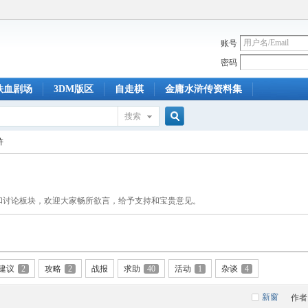
账号
密码
铁血剧场
3DM版区
自走棋
金庸水浒传资料集
搜索
搜
浒
索
布和讨论板块，欢迎大家畅所欲言，给予支持和宝贵意见。
建议
2
攻略
2
战报
求助
40
活动
1
杂谈
4
新窗
作者