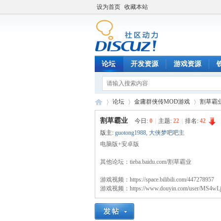
设为首页
收藏本站
论坛
开发资源
游戏资源
论坛
金庸群侠传MOD游戏
割草霸
割草霸业
今日:
0
|
主题:
22
|
排名:
42
版主:
guotong1988
,
大侠梦吧吧主
铁
电脑版+安卓版
»
›
›
其他论坛：tieba.baidu.com/割草霸业
游戏视频：https://space.bilibili.com/447278957
游戏视频：https://www.douyin.com/user/MS4