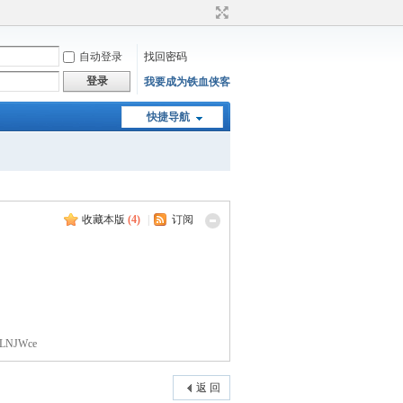
自动登录
找回密码
登录
我要成为铁血侠客
快捷导航
收藏本版
(
4
)
|
订阅
1LNJWce
返 回