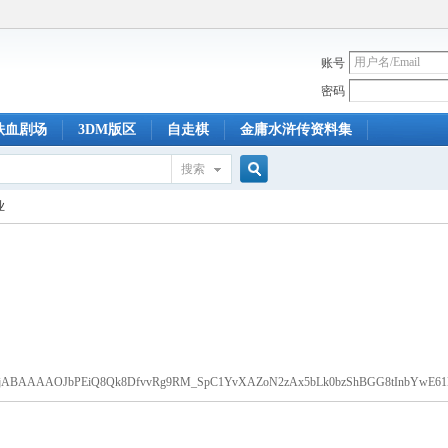
账号
密码
铁血剧场
3DM版区
自走棋
金庸水浒传资料集
搜索
搜
业
索
wLjABAAAAOJbPEiQ8Qk8DfvvRg9RM_SpC1YvXAZoN2zAx5bLk0bzShBGG8tInbYwE6