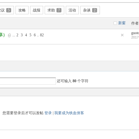
建议
5
攻略
战报
求助
7
活动
杂谈
2
新窗
作者
guot
卓）
...
2
3
4
5
6
..
82
2017
还可输入
80
个字符
您需要登录后才可以发帖
登录
|
我要成为铁血侠客