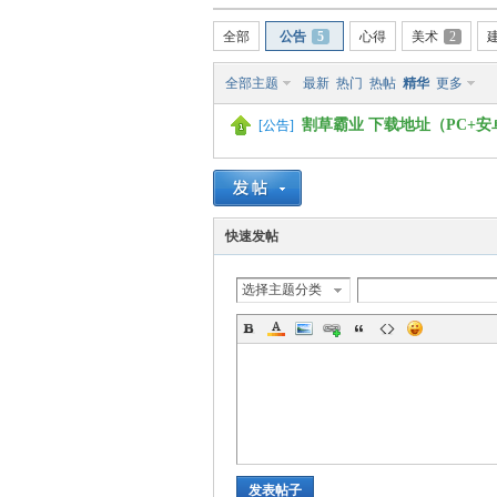
全部
公告
5
心得
美术
2
血
全部主题
最新
热门
热帖
精华
更多
割草霸业 下载地址（PC+安
[
公告
]
快速发帖
丹
选择主题分类
发表帖子
心