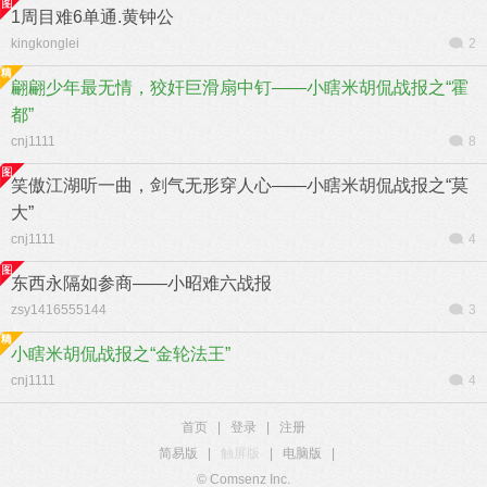
1周目难6单通.黄钟公
kingkonglei
2
翩翩少年最无情，狡奸巨滑扇中钉——小瞎米胡侃战报之“霍
都”
cnj1111
8
笑傲江湖听一曲，剑气无形穿人心——小瞎米胡侃战报之“莫
大”
cnj1111
4
东西永隔如参商——小昭难六战报
zsy1416555144
3
小瞎米胡侃战报之“金轮法王”
cnj1111
4
首页
|
登录
|
注册
简易版
|
触屏版
|
电脑版
|
© Comsenz Inc.