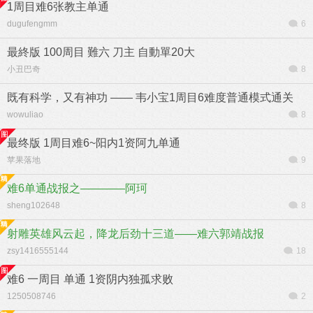
1周目难6张教主单通
dugufengmm
6
最終版 100周目 難六 刀主 自動單20大
小丑巴奇
8
既有科学，又有神功 —— 韦小宝1周目6难度普通模式通关
wowuliao
8
最终版 1周目难6~阳内1资阿九单通
苹果落地
9
难6单通战报之————阿珂
sheng102648
8
射雕英雄风云起，降龙后劲十三道——难六郭靖战报
zsy1416555144
18
难6 一周目 单通 1资阴内独孤求败
1250508746
2