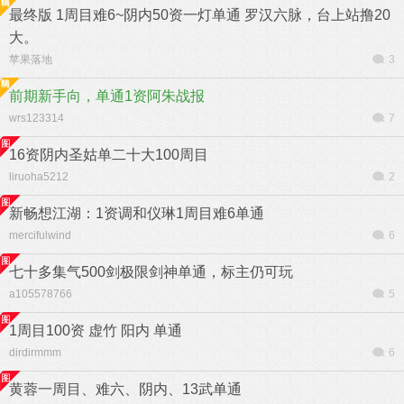
最终版 1周目难6~阴内50资一灯单通 罗汉六脉，台上站撸20
大。
苹果落地
3
前期新手向，单通1资阿朱战报
wrs123314
7
16资阴内圣姑单二十大100周目
liruoha5212
2
新畅想江湖：1资调和仪琳1周目难6单通
mercifulwind
6
七十多集气500剑极限剑神单通，标主仍可玩
a105578766
5
1周目100资 虚竹 阳内 单通
dirdirmmm
6
黄蓉一周目、难六、阴内、13武单通