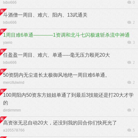
lxbo666
0
斗酒僧一周目、难六、阳内、13武通关
lxbo666
2
1周目难6单通————1资调和北斗七闪极速斩杀流中神通
yaeio
3
任盈盈一周目、难六、单通-----毫无压力殴死20大
lxbo666
2
50资阴内无尘道长太极御风地绝一周目难6单通。
mercifulwind
2
100周阳内50资东方姐姐单通了到最后3技能还是打20大才学
的
dirdirmmm
7
高资张无忌自动20大，还没到我的回合你们快死光了
a105578766
5