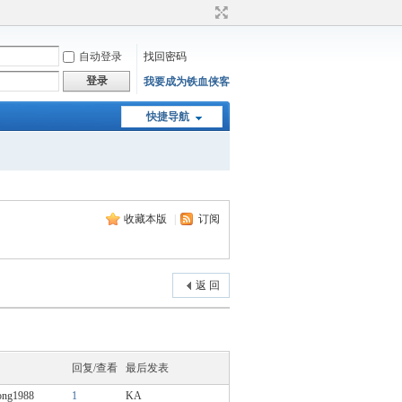
自动登录
找回密码
登录
我要成为铁血侠客
快捷导航
收藏本版
|
订阅
返 回
回复/查看
最后发表
ong1988
1
KA