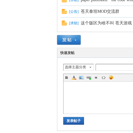
[
求助
]
苍天泰坦MOD交流群
[
公告
]
血
这个版区为啥不叫 苍天游戏
[
求助
]
快速发帖
选择主题分类
丹
发表帖子
心