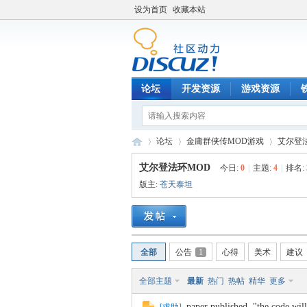
设为首页
收藏本站
论坛
开发资源
游戏资源
论坛
金庸群侠传MOD游戏
艾尔登
艾尔登法环MOD
今日:
0
|
主题:
4
|
排名:
版主:
苍天泰坦
铁
»
›
›
全部
公告
1
心得
美术
建议
全部主题
最新
热门
热帖
精华
更多
paper published. "the code wil