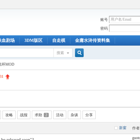
账号
密码
铁血剧场
3DM版区
自走棋
金庸水浒传资料集
搜索
搜
法环MOD
31
索
攻略
战报
求助
2
活动
杂谈
分享
新窗
作者
guot
l be released soon"?