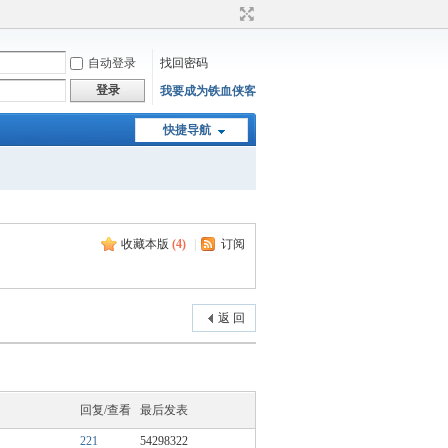
自动登录
找回密码
登录
我要成为铁血侠客
快捷导航
收藏本版
(
4
)
|
订阅
返 回
回复/查看
最后发表
221
54298322