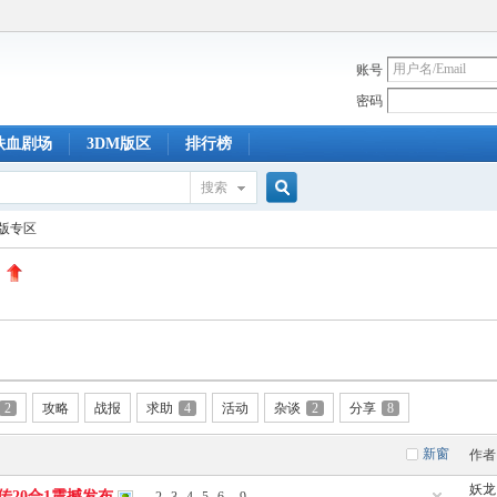
账号
密码
铁血剧场
3DM版区
排行榜
搜索
搜
id版专区
索
2
攻略
战报
求助
4
活动
杂谈
2
分享
8
新窗
作者
妖龙
传20合1震撼发布