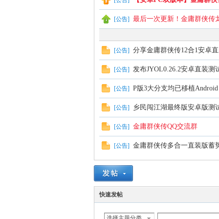
[
公告
]
最后一次更新！金庸群侠传
[
公告
]
血
分享金庸群侠传12合1安卓
[
公告
]
发布JYOL0.26.2安卓直装测
[
公告
]
P版3大分支均已移植Android
[
公告
]
乡民闯江湖最终版安卓版测
[
公告
]
丹
金庸群侠传QQ交流群
[
公告
]
金庸群侠传多合一直装版蓄
[
公告
]
快速发帖
心
选择主题分类