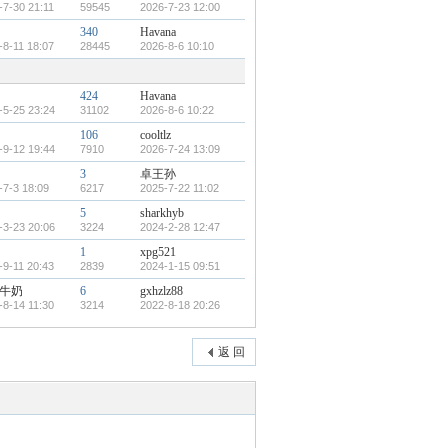
-7-30 21:11
59545
2026-7-23 12:00
340
Havana
-8-11 18:07
28445
2026-8-6 10:10
424
Havana
-5-25 23:24
31102
2026-8-6 10:22
106
cooltlz
-9-12 19:44
7910
2026-7-24 13:09
3
卓王孙
-7-3 18:09
6217
2025-7-22 11:02
5
sharkhyb
-3-23 20:06
3224
2024-2-28 12:47
1
xpg521
-9-11 20:43
2839
2024-1-15 09:51
牛奶
6
gxhzlz88
-8-14 11:30
3214
2022-8-18 20:26
返 回