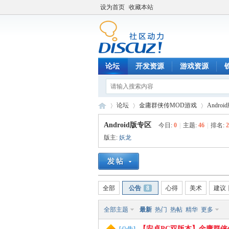
设为首页
收藏本站
论坛
开发资源
游戏资源
论坛
金庸群侠传MOD游戏
Andro
Android版专区
今日:
0
|
主题:
46
|
排名:
2
版主:
妖龙
铁
»
›
›
全部
公告
8
心得
美术
建议
全部主题
最新
热门
热帖
精华
更多
【安卓PC双版本】金庸群侠