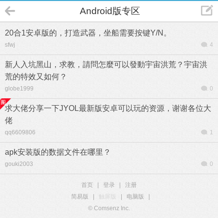
Android版专区
20合1安卓版的，打造武器，坐船需要按键Y/N。
sfwj
4
新人入坑黑山，求教，請問怎麼可以發動宇宙洪荒？宇宙洪
荒的特效又如何？
globe1999
0
求大佬分享一下JYOL最新版安卓可以玩的资源，谢谢各位大
佬
qq6609806
1
apk安装版的数据文件在哪里？
gouki2003
0
首页
|
登录
|
注册
简易版
|
触屏版
|
电脑版
|
© Comsenz Inc.