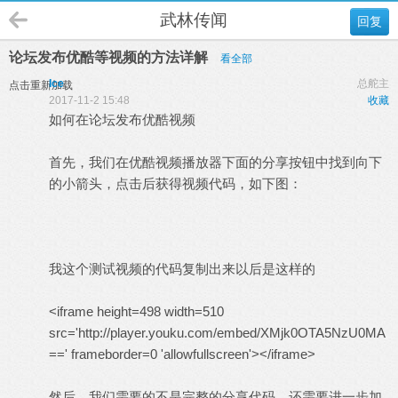
武林传闻
回复
论坛发布优酷等视频的方法详解
看全部
Ice
总舵主
点击重新加载
2017-11-2 15:48
收藏
如何在论坛发布优酷视频
首先，我们在优酷视频播放器下面的分享按钮中找到向下
的小箭头，点击后获得视频代码，如下图：
我这个测试视频的代码复制出来以后是这样的
<iframe height=498 width=510
src='http://player.youku.com/embed/XMjk0OTA5NzU0MA
==' frameborder=0 'allowfullscreen'></iframe>
然后，我们需要的不是完整的分享代码，还需要进一步加