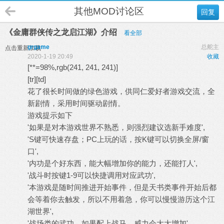
其他MOD讨论区
回复
《金庸群侠传之龙启江湖》介绍
看全部
grgame
总舵主
点击重新加载
2020-1-19 20:49
收藏
[**=98%,rgb(241, 241, 241)]
[tr][td]
花了很长时间做的绿色游戏，供同仁爱好者游戏交流，全
新剧情，采用时间驱动剧情。
游戏提示如下
'如果是对本游戏世界不熟悉，则强烈建议选新手难度',
'S键可快速存盘；PC上玩的话，按K键可以切换全屏/窗
口',
'内功是个好东西，能大幅增加你的能力，还能打人',
'战斗时按键1-9可以快捷调用对应武功',
'本游戏是随时间推进开始事件，但是天书类事件开始后都
会等着你去触发，所以不用着急，你可以慢慢游历这个江
湖世界',
'战场类的武功，如果配上战马，威力会大大增加',