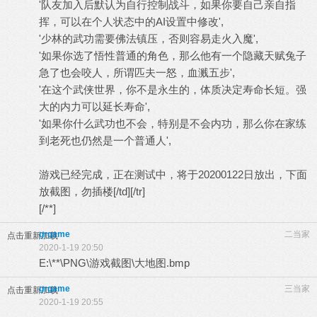
'队友加入后默认为自行控制战斗，如果你要自己亲自指
挥，可以在个人状态中的AI设置中修改',
'少林的武功需要佛法镇压，否则容易走火入魔',
'如果你选了悟性普通的角色，那么他有一个隐藏天赋兔子
急了也会咬人，所谓匹夫一怒，血溅五步',
'在这个武侠世界，你不是永生的，体质决定寿命长短。强
大的内力可以延长寿命',
'如果你什么武功也不会，特别是不会内功，那么你在家练
到老死也仍然是一个普通人',
游戏已经完成，正在测试中，将于20200122日放出，下面
放截图，勿插楼[/td][/tr]
[/**]
grgame
二当家
点击重新加载
2020-1-19 20:50
E:\**\PNG\游戏截图\大地图.bmp
grgame
三当家
点击重新加载
2020-1-19 20:55