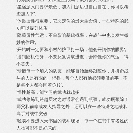
'星宿派入门要求最低，加入门派后也自由自在，你可以考
虑加入下',
'体质属性很重要，它决定你的最大生命值，一些特殊的武
功可以提升体质',
'隐藏属性气运，不单影响基础概率，在战斗中也会发生微
妙的作用',
'开始时一定要和小村的护卫打一场，他会开阔你的眼界',
'遇到随机任务，不要反复调取进度，会降低你的气运，得
不赏失',
'珍惜每一个加入的队友，能够自始至终跟随你，并拼命战
斗的人是有限的。记得，每个人都有他必须要做的事，不
是每个人都会围着你转',
'悟性越高，能学习的武功就越多',
'武功修炼到跨越层次之时通常会遇到瓶颈，武功瓶颈除了
师父和前辈或友人指导之外，还可以在一些特殊之地或和
高手对战中突破',
'轻易不要进入天书里的战斗现场，每一个在书中有名姓的
人物可都不是好惹的',