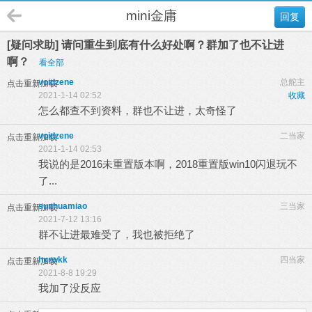
mini金庸
回复
[疑问求助] 请问重生到底有什么好处啊？群加了也不让进
啊？
看全部
voidzene
总舵主
点击重新加载
2021-1-14 02:52
收藏
怎么都查不到资料，群也不让进，太奇怪了
voidzene
二当家
点击重新加载
2021-1-14 02:53
我说的是2016未重置版本啊，2018重置版win10闪退玩不
了...
sunhuamiao
三当家
点击重新加载
2021-7-12 13:16
群不让进最难受了，我也被拒绝了
hxrwkk
四当家
点击重新加载
2021-8-8 19:29
我加了没反应