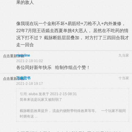
果的敌人
像我现在玩一个金刚不坏+易筋经+刀枪不入+内外兼修，
22年7月陪王语嫣去西夏单挑4大恶人， 居然在不吃药的情
况下打不过？ 截脉断筋层层叠加， 对方打了三四回合我才
走一回合
ninjaline
九当家
点击重新加载
2021-2-18 01:02
各位同好新年快乐 给制作组点个赞！
万俟悲书
十当家
点击重新加载
2021-2-18 19:17
引用:
aluba 发表于 2021-2-15 08:31
简单来说是玩家又被削弱了
截脉断筋效果提升， 流血灼烧附带特殊效果等等。 一个玩家不能同
时拥有这 ...