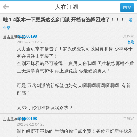
人在江湖
回复
哇 1.4版本一下更新这么多门派 开档有选择困难了！！！
看
全部
j415500198
总舵主
点击重新加载
2021-2-12 04:26
收藏
大力金刚掌有暴击了！罗汉伏魔功可以回灵和身 少林终于
有奋勇暴击套装了！
金刚不坏易筋经可兼得！ 真男人套装啊 天生横练再端个盾
三无漏学真气护体 再上点免疫 做最硬的男人！
可是 五岳剑派的新标签也好勾人啊啊啊啊啊啊啊啊 有新
鲜感！
兄弟们 你们准备玩啥路线？
j415500198
二当家
点击重新加载
2021-2-12 04:28
制作组挺不容易的 手动给你们点个赞！各位同好新年快乐