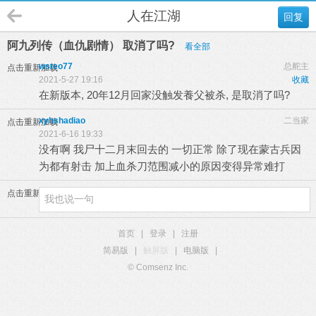
人在江湖
回复
阿九列传（血仇剧情） 取消了吗?
看全部
wsteo77
总舵主
点击重新加载
2021-5-27 19:16
收藏
在新版本, 20年12月回家没触发養父被杀, 是取消了吗?
xyhshadiao
二当家
点击重新加载
2021-6-16 19:33
没有啊 我尸十二月末回去的 一切正常 除了现在蒙古兵因
为都有射击 加上血杀刀范围减小的原因变得异常难打
点击重新加载
首页
|
登录
|
注册
简易版
|
触屏版
|
电脑版
|
© Comsenz Inc.