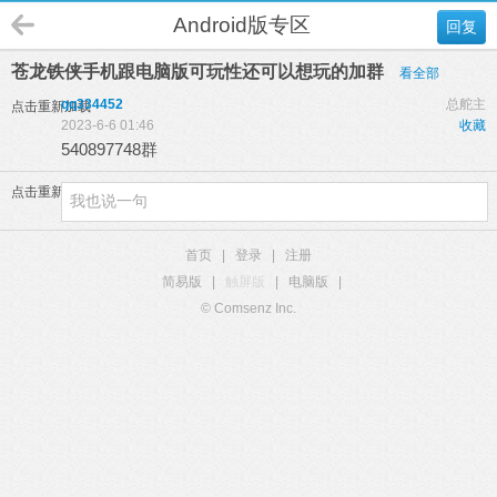
Android版专区
回复
苍龙铁侠手机跟电脑版可玩性还可以想玩的加群
看全部
qq334452
总舵主
点击重新加载
2023-6-6 01:46
收藏
540897748群
点击重新加载
首页
|
登录
|
注册
简易版
|
触屏版
|
电脑版
|
© Comsenz Inc.