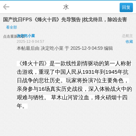
水
回复
国产抗日FPS《烽火十四》先导预告 |枕戈待旦，除凶去害
看全部
决定吃小菜
总舵主
点击重新加载
2025-12-9 04:57
收藏
本帖最后由 决定吃小菜 于 2025-12-9 04:59 编辑
《烽火十四》是一款线性剧情驱动的第一人称射
击游戏，重现了中国人民从1931年到1945年抗
日战争的悲壮历史。玩家将扮演7位主要角色，
亲身参与16场真实历史战役，深入体验战火中的
艰难与牺牲。 草木山河皆泣血，烽火硝烟十四
年。