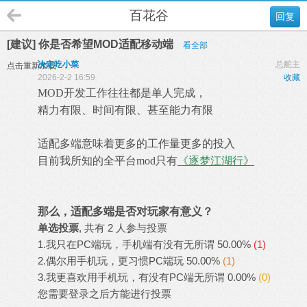
百花谷
回复
[建议] 你是否希望MOD适配移动端
看全部
决定吃小菜
总舵主
点击重新加载
2026-2-2 16:59
收藏
MOD开发工作往往都是单人完成，
精力有限、时间有限、甚至能力有限
适配多端意味着更多的工作量更多的投入
目前我所知的全平台mod只有
《逐梦江湖行》
那么，适配多端是否对玩家有意义？
单选投票
, 共有 2 人参与投票
1.我只在PC端玩，手机端有没有无所谓
50.00%
(1)
2.偶尔用手机玩，更习惯PC端玩
50.00%
(1)
3.我更喜欢用手机玩，有没有PC端无所谓
0.00%
(0)
您需要
登录
之后方能进行投票