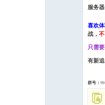
服务器
血
喜欢体
战，
不
只需要
丹
有新追
群号：
9
心