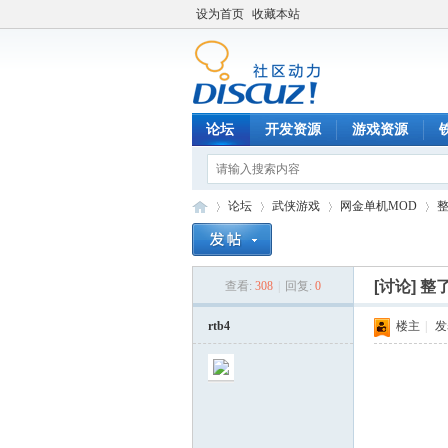
设为首页
收藏本站
论坛
开发资源
游戏资源
论坛
武侠游戏
网金单机MOD
[讨论]
整
查看:
308
|
回复:
0
铁
»
›
›
›
rtb4
楼主
|
发表