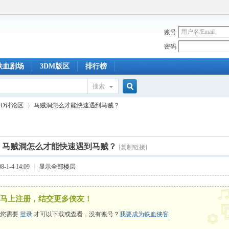
账号
密码
铁血剧场
3DM版区
排行榜
搜索
搜
OD讨论区
马贼洞怎么才能快速遇到马贼？
索
]
马贼洞怎么才能快速遇到马贼？
[复制链接]
›
-1-4 14:09
|
显示全部楼层
马上注册，结交更多侠友！
您需要
登录
才可以下载或查看，没有账号？
我要成为铁血侠客