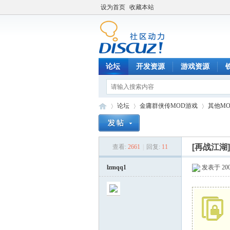
设为首页
收藏本站
论坛
开发资源
游戏资源
论坛
金庸群侠传MOD游戏
其他M
[再战江湖
查看:
2661
|
回复:
11
铁
»
›
›
lzmqq1
发表于 2008