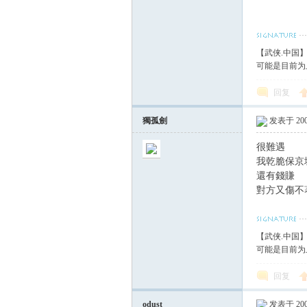
【武侠.中国
可能是目前为
回复
獨孤劍
发表于 2008
很難遇
我乾脆保京
還有錢賺
對方又傷不
【武侠.中国
可能是目前为
回复
odust
发表于 2008