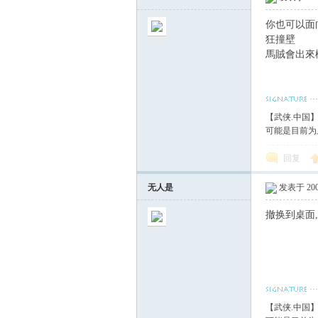
你也可以面
狂撞壁
馬賊會出來
【武侠.中国
可能是目前为
回复
无人是
发表于 2008
撤换到桌面
【武侠.中国