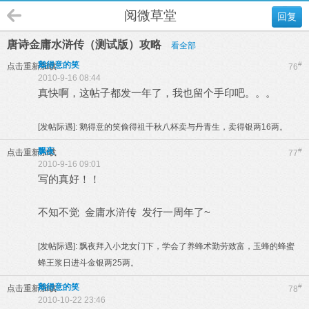
阅微草堂
回复
唐诗金庸水浒传（测试版）攻略
看全部
鹅得意的笑
#
点击重新加载
76
2010-9-16 08:44
真快啊，这帖子都发一年了，我也留个手印吧。。。
[发帖际遇]:
鹅得意的笑偷得祖千秋八杯卖与丹青生，卖得银两16两。
飘夜
#
点击重新加载
77
2010-9-16 09:01
写的真好！！
不知不觉 金庸水浒传 发行一周年了~
[发帖际遇]:
飘夜拜入小龙女门下，学会了养蜂术勤劳致富，玉蜂的蜂蜜
蜂王浆日进斗金银两25两。
鹅得意的笑
#
点击重新加载
78
2010-10-22 23:46