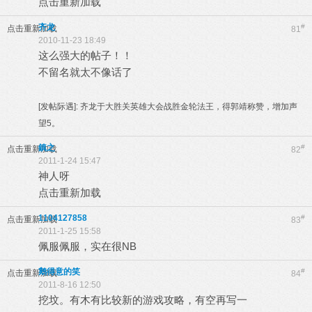
点击重新加载
齐龙
#
点击重新加载
81
2010-11-23 18:49
这么强大的帖子！！
不留名就太不像话了
[发帖际遇]:
齐龙于大胜关英雄大会战胜金轮法王，得郭靖称赞，增加声
望5。
鎮之
#
点击重新加载
82
2011-1-24 15:47
神人呀
点击重新加载
1104127858
#
点击重新加载
83
2011-1-25 15:58
佩服佩服，实在很NB
鹅得意的笑
#
点击重新加载
84
2011-8-16 12:50
挖坟。有木有比较新的游戏攻略，有空再写一