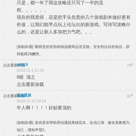
只是，都一年了我这攻略还只写了一半的流
程。。。。。。
现在的我觉得，还是把手头负责的几个游戏剧本做好更有
价值，让我们能早点玩上论坛出的新游戏。写诗写攻略什
么的，还是让新人多加把力气吧。。。
[发帖际遇]:
鹅得意的笑协助镇远镖局运送宝物，安全到达目的地后，获
得银两29酬劳。
zl4015
#
点击重新加载
79
2010-11-1 21:33
8错 顶之
点击重新加载
蓝色星辰
#
点击重新加载
80
2010-11-23 18:34
牛人啊！！！！好贴要顶的
[发帖际遇]:
蓝色星辰帮助周伯通脱离桃花岛，名动江湖，被全真教视为
知己，增加声望2。