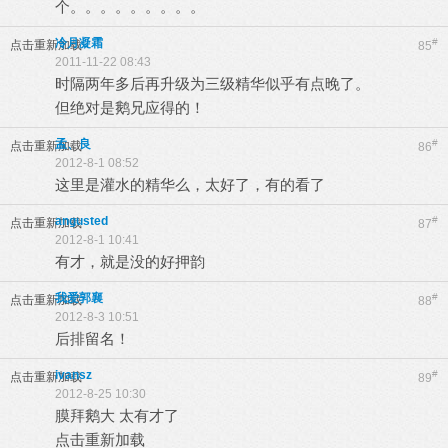
个。。。。。。。。。
冷月凝霜
#
点击重新加载
85
2011-11-22 08:43
时隔两年多后再升级为三级精华似乎有点晚了。
但绝对是鹅兄应得的！
孟、良
#
点击重新加载
86
2012-8-1 08:52
这里是灌水的精华么，太好了，有的看了
angusted
#
点击重新加载
87
2012-8-1 10:41
有才，就是没的好押韵
我爱郭襄
#
点击重新加载
88
2012-8-3 10:51
后排留名！
ivansz
#
点击重新加载
89
2012-8-25 10:30
膜拜鹅大 太有才了
点击重新加载