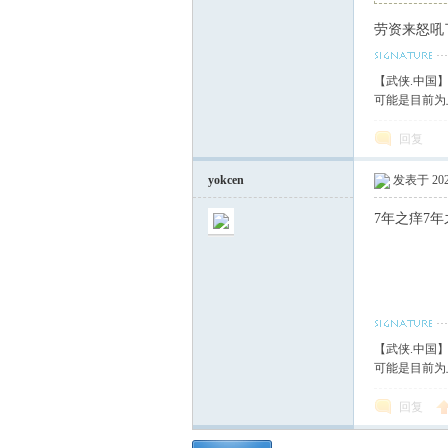
劳资来怒吼了！！！
血
【武侠.中国
可能是目前为
回复
yokcen
发表于 2021
7年之痒7年
丹
【武侠.中国
可能是目前为
回复
心