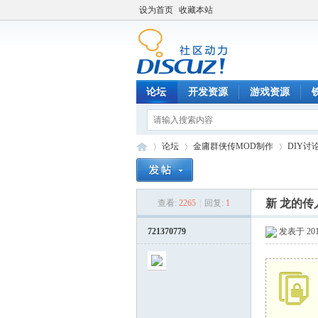
设为首页
收藏本站
论坛
开发资源
游戏资源
论坛
金庸群侠传MOD制作
DIY讨
新 龙的
查看:
2265
|
回复:
1
铁
»
›
›
721370779
发表于 2013