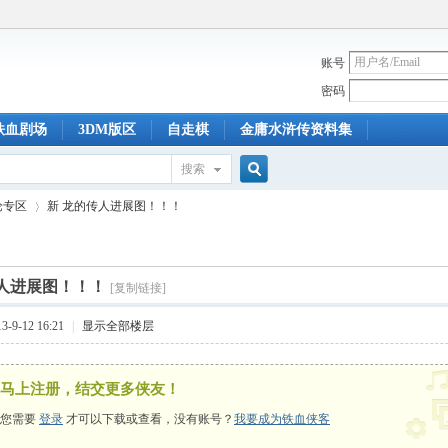
账号
密码
铁血剧场
3DM版区
自走棋
金庸水浒传资料集
搜索
搜
论专区
新 龙的传人进展图！！！
索
传人进展图！！！
[复制链接]
›
-9-12 16:21
|
显示全部楼层
马上注册，结交更多侠友！
您需要
登录
才可以下载或查看，没有账号？
我要成为铁血侠客