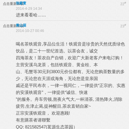
张庭萱
#
点击重新加载
22
2014-4-29 14:34
进来看看哈……
黄山届
#
点击重新加载
23
2014-10-27 00:46
喝名茶铁观音,享品位生活！铁观音是珍贵的天然优质绿色
饮品，是二十一世纪首选。以茶会友，诚交
四海茶友！茶农自产自销，欢迎广大新老客户来电订购！
主营安溪乌龙茶，包括铁观音、黄金桂、本
山、毛蟹等30元到3800元价位都有。无论您购茶数量的多
少，无论您在天涯或海角，无论您是皇亲国
戚还是平民布衣，一律一视同仁，一律提供“正宗的、实惠
的安溪铁观音”，一律提供“诚信、快速
”的服务。舟车劳顿,熬夜火气大,一杯清茶, 清热降火,消除
疲劳,生津止渴,提神醒目,茶农直销自家~
正宗安溪铁观音， 欢迎惠顾!
有意購茶者请聯繫
QQ: 821582547(茗源生态茶园）