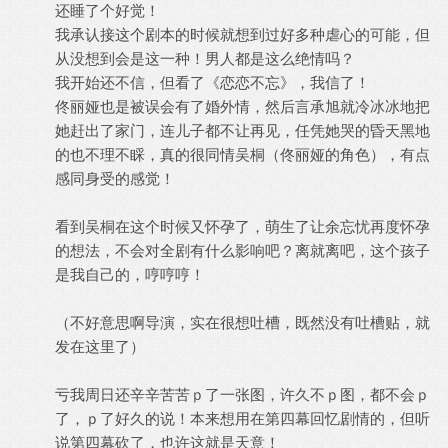
还睡了个好觉！
我承认接这个剧本的时候就想到过好多种虐心的可能，但
从没想到会是这一种！男人都是这么绝情吗？
我开始还不信，但看了《恋恋不忘》，我信了！
佟丽娅也是被误会有了婚外情，然后言承旭就冷冰冰地把
她赶出了家门，连儿子都不让再见，任凭她哭的昏天黑地
的也不理不睬，真的很同情吴桐（佟丽娅的角色），有点
感同身受的感觉！
看到吴桐在这个时候又怀孕了，萌生了让余忘忧再度怀孕
的想法，不会对全剧有什么影响吧？离就离吧，这个孩子
是我自己的，哼哼哼！
（不好意思啊导演，实在很想吐槽，既然没有吐槽贴，就
发在这里了）
亏我周日还辛辛苦苦ｐ了一张图，许久不ｐ图，都不会ｐ
了，ｐ了好久的说！本来想用在第四幕回忆剧情的，但听
说第四幕砍了，也许这就是天意！