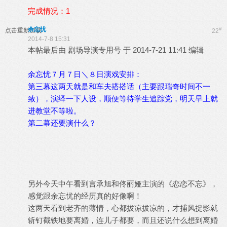
完成情况：1
余忘忧
#
点击重新加载
22
2014-7-8 15:31
本帖最后由 剧场导演专用号 于 2014-7-21 11:41 编辑
余忘忧７月７日＼８日演戏安排：
第三幕这两天就是和车夫搭搭话（主要跟瑞奇时间不一
致），演绎一下人设，顺便等待学生追踪党，明天早上就
进教堂不等啦。
第二幕还要演什么？
另外今天中午看到言承旭和佟丽娅主演的《恋恋不忘》，
感觉跟余忘忧的经历真的好像啊！
这两天看到老齐的薄情，心都拔凉拔凉的，才捕风捉影就
斩钉截铁地要离婚，连儿子都要，而且还说什么想到离婚