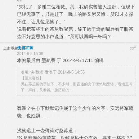
“失礼了，多谢二位相救。我…我确实曾被人追赶，但现下
已经无事了，只是赶了一晚上的路又累又饿，所以才支撑
不住，让几位见笑了。”
说着把茶杯里的茶尽数喝完，舔了舔干燥的嘴唇看了眼茶
壶不好意思的小声说道：“我可以再喝一杯吗？”
侠-苏芷蘅
#
点击重新加载
22
2014-9-5 15:08
本帖最后由 墨疏香 于 2014-9-5 17:11 编辑
侠·魏濯 发表于 2014-9-5 14:55
引用:
【望京客栈】
见在苏芷蘅的手法下，不多时，那昏迷的女子便悠悠醒转，暗地里叫
了一声好，又看她一脸茫然的 ...
魏濯？在心下默默记住属于这个少年的名字，安远将军魏
骁，也姓魏……
浅笑递上一壶薄荷对赵苒道：
“这是新泡的薄荷茶，对解暑热十分有效，要来一杯不？”