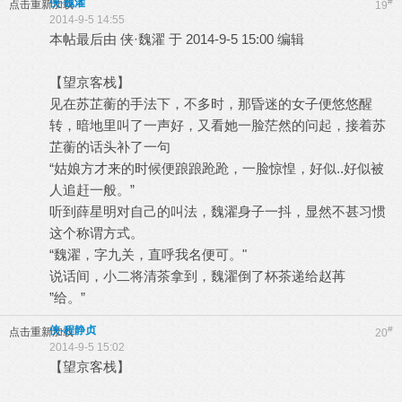
侠·魏濯
#
点击重新加载
19
2014-9-5 14:55
本帖最后由 侠·魏濯 于 2014-9-5 15:00 编辑
【望京客栈】
见在苏芷蘅的手法下，不多时，那昏迷的女子便悠悠醒
转，暗地里叫了一声好，又看她一脸茫然的问起，接着苏
芷蘅的话头补了一句
“姑娘方才来的时候便踉踉跄跄，一脸惊惶，好似..好似被
人追赶一般。”
听到薛星明对自己的叫法，魏濯身子一抖，显然不甚习惯
这个称谓方式。
“魏濯，字九关，直呼我名便可。"
说话间，小二将清茶拿到，魏濯倒了杯茶递给赵苒
”给。”
侠-程静贞
#
点击重新加载
20
2014-9-5 15:02
【望京客栈】