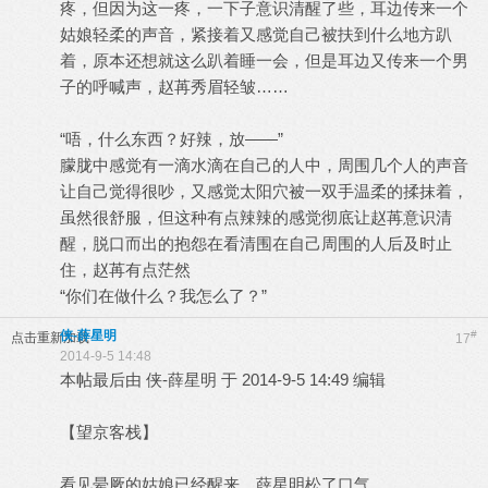
疼，但因为这一疼，一下子意识清醒了些，耳边传来一个
姑娘轻柔的声音，紧接着又感觉自己被扶到什么地方趴
着，原本还想就这么趴着睡一会，但是耳边又传来一个男
子的呼喊声，赵苒秀眉轻皱……
“唔，什么东西？好辣，放——”
朦胧中感觉有一滴水滴在自己的人中，周围几个人的声音
让自己觉得很吵，又感觉太阳穴被一双手温柔的揉抹着，
虽然很舒服，但这种有点辣辣的感觉彻底让赵苒意识清
醒，脱口而出的抱怨在看清围在自己周围的人后及时止
住，赵苒有点茫然
“你们在做什么？我怎么了？”
侠-薛星明
#
点击重新加载
17
2014-9-5 14:48
本帖最后由 侠-薛星明 于 2014-9-5 14:49 编辑
【望京客栈】
看见晕厥的姑娘已经醒来，薛星明松了口气。