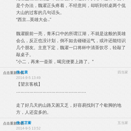
是个办法，魏濯正头疼着，不经意间，却听到邻桌两个侃
大山的过客的几句话头。
“西京...英雄大会.."
魏濯眼前一亮，青禾口中的所谓江湖，不就是这般的英雄
会么，反正也没计划，倒不如去碰碰运气，或许还能结识
几个朋友。主意下定，魏濯一口将杯中清茶饮尽，轻敲了
敲桌子。
”小二，再来一壶茶，喝完便要上路了。”
侠-红裳
四当家
点击重新加载
2014-9-5 13:49
【望京客栈】
…………………………………………
走了好几天的山路又困又乏，好容易找到了个歇脚的地
方，人还蛮多的。
侠-苏芷蘅
五当家
点击重新加载
2014-9-5 13:52