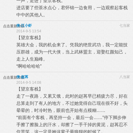
一声，走进了望京客栈。
进店要了些茶水点心，君怀锦一边食用，一边观察起客栈
中中的其他人。
侠-江小虾
七当家
点击重新加载
2014-9-5 13:54
【望京客栈】
英雄大会，我的机会来了。凭我的绝世武功，我一定能技
压群雄，成为一代大侠，当上武林盟主，迎娶红颜知己，
走上人生巅峰。
“啊哈哈哈哈”
侠·赵苒
八当家
点击重新加载
2014-9-5 14:08
【望京客栈】
走了一夜路，又累又饿，此时的赵苒早已精疲力尽，好在
总算走到了有人的地方，不过她觉得自己现在很不好，头
晕晕的，时冷时热，眼前也开始有点模糊……
“前面有个客栈，再坚持一会，最后一会……”停下脚步伸
手擦了擦脸上的汗水，却擦了一手干掉的黄泥，赵苒忍不
住苦笑，这一定是她这辈子最狼狈的时候了。