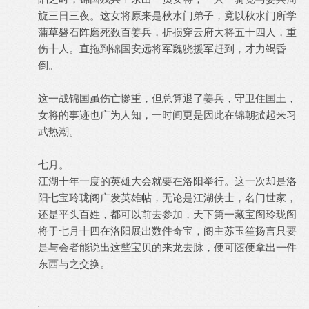
旋三日三夜。这女将原来是秋水门弟子，竟以秋水门所学
蒲草磐石阵磨死数百姜兵，折损穿云府大将五十四人，重
伤十人。直拖到锦国安远将军魏骁援军赶到，才力竭昏
倒。
这一战锦国虽伤亡惨重，但总算退了姜兵，守卫住国土，
女将的事迹也广为人知，一时间更是因此在锦朝掀起来习
武热潮。
七月。
江湖十年一度的英雄大会就要在洛阳举行。这一次却是洛
阳七宝玲珑阁广发英雄帖，无论是江湖侠士，名门世家，
还是平头百姓，都可以前去参加，天下第一藏宝阁玲珑阁
将于七月十四在洛阳展出数件奇宝，阁主苏玉笙扬言只要
是与会者能说出这些宝贝的来龙去脉，便可随便拿出一件
东西与之交换。