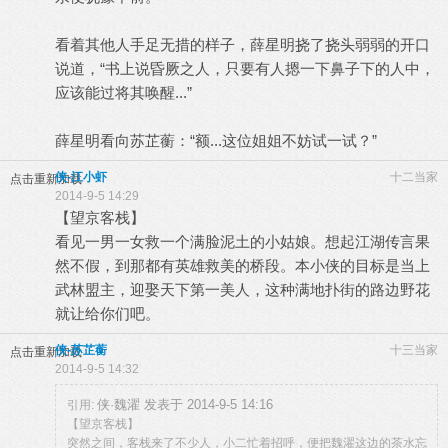
看着其他人手足无措的样子，薛星明挠了挠头弱弱的开口
说道，“书上说昏厥之人，只要有人摁一下鼻子下的人中，
应该能过将其唤醒...”
薛星明看向苏芷蘅：“额...这位姐姐不妨试一试？”
侠-江小虾
十二当家
点击重新加载
2014-9-5 14:29
【望京客栈】
看见一男一女救一个满脸泥土的小姑娘。想起江湖传言果
然不假，到那都有英雄救美的桥段。本小侠的目标是当上
武林盟主，迎娶天下第一美人，这种满地扑街的路边野花
就让给你们吧。
侠-苏芷蘅
十三当家
点击重新加载
2014-9-5 14:32
侠·魏濯 发表于 2014-9-5 14:16
引用:
【望京客栈】
突然之间，客栈来了不少人，小二忙着招呼，便把魏濯这边的茶水忘