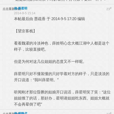
侠-薛星明
#
点击重新加载
23
2014-9-5 15:14
本帖最后由 墨疏香 于 2014-9-5 17:20 编辑
【望京客栈】
看着魏濯的冷淡神色，薛姓明心念大概江湖中人都是这个
样子，比较直接吧。
但是为何对这几位姐姐的态度又不一样呢。
薛星明只好不懂装懂的只好学着对方的样子，只是淡淡的
开口说道：“我叫薛星明。”
听闻刚才那位昏厥的姑娘开口说话，薛星明笑了笑：“这位
姐姐饿了的话，那好办，星明请姐姐吃东西。姐姐大概就
不会再晕倒了吧”
侠-程静贞
#