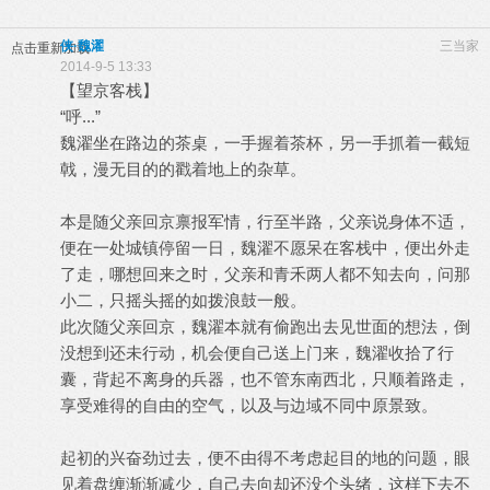
侠·魏濯
三当家
点击重新加载
2014-9-5 13:33
【望京客栈】
“呼...”
魏濯坐在路边的茶桌，一手握着茶杯，另一手抓着一截短
戟，漫无目的的戳着地上的杂草。
本是随父亲回京禀报军情，行至半路，父亲说身体不适，
便在一处城镇停留一日，魏濯不愿呆在客栈中，便出外走
了走，哪想回来之时，父亲和青禾两人都不知去向，问那
小二，只摇头摇的如拨浪鼓一般。
此次随父亲回京，魏濯本就有偷跑出去见世面的想法，倒
没想到还未行动，机会便自己送上门来，魏濯收拾了行
囊，背起不离身的兵器，也不管东南西北，只顺着路走，
享受难得的自由的空气，以及与边域不同中原景致。
起初的兴奋劲过去，便不由得不考虑起目的地的问题，眼
见着盘缠渐渐减少，自己去向却还没个头绪，这样下去不