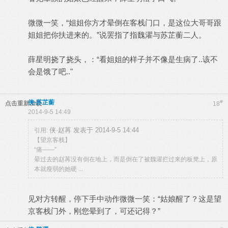
微微一笑，“姐姐你方才晕倒在客栈门口，是这位大哥哥跟
姐姐把你扶进来的。”说罢指了指魏濯与苏芷蘅二人。
薛星明挠了挠头，：“看姐姐的样子并不像是生病了..该不
会是饿了吧.."
侠-苏芷蘅
#
点击重新加载
18
2014-9-5 14:49
侠·赵苒 发表于 2014-9-5 14:44
引用:
【望京客栈】
“痛——”
晕过去的赵苒没有倒在地上，而是倒在了被魏濯拦过来的板凳上，原
本就瘦弱的她硬 ...
见对方转醒，停下手中动作微微一笑：“姑娘醒了？这是望
京客栈门外，刚您晕到了，可还记得？”