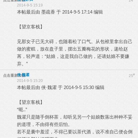
点击重新加载
24
2014-9-5 15:19
本帖最后由 墨疏香 于 2014-9-5 17:14 编辑
【望京客栈】
见那女子已无大碍，也随着松了口气。从包袱里拿出自己
做的蜜糕，放在盘子里，摆出五瓣梅花的形状，递给赵
苒，轻声道：“姑娘，这是我自己做的，还请姑娘不要嫌
弃。”
侠·魏濯
#
点击重新加载
25
2014-9-5 15:20
本帖最后由 侠·魏濯 于 2014-9-5 15:30 编辑
【望京客栈】
“呃..”
魏濯只是随手倒杯茶，却听见另一个姑娘数落出种种不妥
的道理，不由得有些后怕。
若不是囊中羞涩，不得已要以茶代酒，说不准自己便会倒