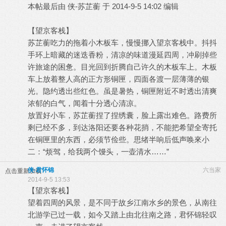
本帖最后由 侠-苏芷蘅 于 2014-9-5 14:02 编辑
【望京客栈】
苏芷蘅吃力的拖着小木板车，慢慢挪入望京客栈中。抖抖
手环上暗藏的迷迭香粉，清凉的味道漫延四周，冲刷掉些
许旅途的困惫。目光回到折腾自己许久的木板车上。木板
车上放着整人高的正方形铜匣，四面各渡一层薄薄的银
光。隐约透出些红色。虽是暑热，铜匣附近不时透出清爽
浓郁的白气，闻着十分透心清凉。
放置好小车，苏芷蘅捏了捏绣囊，脸上露出难色。路费所
剩已经不多，到达洛阳还要各种花捎，不能把希望全寄托
在铜匣里的东西，必须节俭些。思绪半响后低声唤來小
二：“烦驾，给我两个馒头，一壶清水……”
侠·君怀锦
六当家
点击重新加载
2014-9-5 13:53
【望京客栈】
望着四周的风景，是不同于故乡江南水乡的景色，从南往
北游学已过一载，如今又踏上由北往南之路，君怀锦轻叹