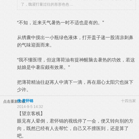
了，魏濯打量过往的形形色色 ...
“不知，近来天气暑热一时不适也是有的。”
从绣囊中摸出一小瓶绿色液体，打开盖子递一股清凉刺鼻
的气味迎面而来。
“我不懂医理，但这薄荷油有提神醒脑去暑热的功效，若这
姑娘是中暑应颇有效果。”
把薄荷精油往赵苒人中滴下一滴，再在眉心太阳穴也抹下
少许。
侠·君怀锦
十四当家
点击重新加载
2014-9-5 14:32
【望京客栈】
眼见有人晕倒，君怀锦的视线停了一会，便又转向别的方
向，既然已经有人去帮忙，自己又不擅医到，还是算了
吧。