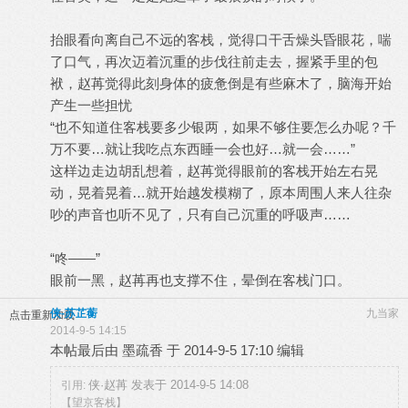
抬眼看向离自己不远的客栈，觉得口干舌燥头昏眼花，喘
了口气，再次迈着沉重的步伐往前走去，握紧手里的包
袱，赵苒觉得此刻身体的疲惫倒是有些麻木了，脑海开始
产生一些担忧
“也不知道住客栈要多少银两，如果不够住要怎么办呢？千
万不要…就让我吃点东西睡一会也好…就一会……”
这样边走边胡乱想着，赵苒觉得眼前的客栈开始左右晃
动，晃着晃着…就开始越发模糊了，原本周围人来人往杂
吵的声音也听不见了，只有自己沉重的呼吸声……
“咚——”
眼前一黑，赵苒再也支撑不住，晕倒在客栈门口。
侠-苏芷蘅
九当家
点击重新加载
2014-9-5 14:15
本帖最后由 墨疏香 于 2014-9-5 17:10 编辑
侠·赵苒 发表于 2014-9-5 14:08
引用:
【望京客栈】