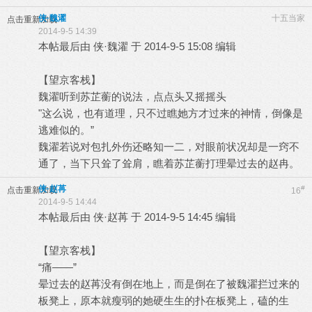
侠·魏濯
十五当家
点击重新加载
2014-9-5 14:39
本帖最后由 侠·魏濯 于 2014-9-5 15:08 编辑
【望京客栈】
魏濯听到苏芷蘅的说法，点点头又摇摇头
"这么说，也有道理，只不过瞧她方才过来的神情，倒像是
逃难似的。”
魏濯若说对包扎外伤还略知一二，对眼前状况却是一窍不
通了，当下只耸了耸肩，瞧着苏芷蘅打理晕过去的赵冉。
侠·赵苒
#
点击重新加载
16
2014-9-5 14:44
本帖最后由 侠·赵苒 于 2014-9-5 14:45 编辑
【望京客栈】
“痛——”
晕过去的赵苒没有倒在地上，而是倒在了被魏濯拦过来的
板凳上，原本就瘦弱的她硬生生的扑在板凳上，磕的生