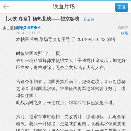
铁血片场
回复
【大侠·序章】预热北线——望京客栈
看全部
剧场导演专用号
总舵主
点击重新加载
2014-9-5 11:25
收藏
本帖最后由 剧场导演专用号 于 2014-9-5 16:42 编辑
时值锦国淳熙四年。夏。
去年一场科举舞弊案使得文人士子顿觉仕途灰暗，加之奸
臣当权，毒根难除，无奈弃文从武者大有人在。
恰逢今年初春，临国姜挥兵南下，犯锦边境，穿云府骠骑
之师直逼锦国黑水镇。锦国征西将军谢延松苦守数月，堪
堪保住国土。
此战为时之久，长达数月。锦军兵将多已疲惫不堪。
六月。谢家军求胜心切，受敌诱计，惨遭埋伏，几近全军
覆没。姜兵一计得逞，更是乘胜追击，眼看黑水镇就要沦
陷之时，锦国残兵里杀出一员女将，一人一骑竟与姜兵周