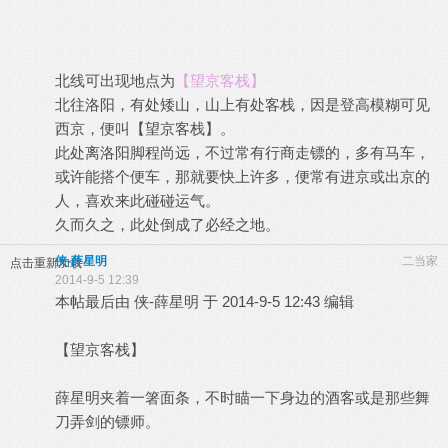
北线可出现地点为
【望京客栈】
北往洛阳，有处矮山，山上有处客栈，因是登高模糊可见
西京，便叫【望京客栈】。
此处离洛阳脚程尚远，不过常有行商走镖的，多有马车，
或许能搭个便车，那就要快上许多，便常有进京或出京的
人，喜欢来此碰碰运气。
久而久之，此处倒成了必经之地。
侠-薛星明
二当家
点击重新加载
2014-9-5 12:39
本帖最后由 侠-薛星明 于 2014-9-5 12:43 编辑
【望京客栈】
薛星明夹着一箸面条，不时瞄一下身边的酒客或是那些舞
刀弄剑的镖师。