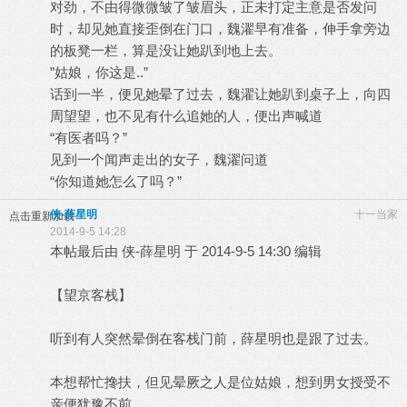
对劲，不由得微微皱了皱眉头，正未打定主意是否发问
时，却见她直接歪倒在门口，魏濯早有准备，伸手拿旁边
的板凳一栏，算是没让她趴到地上去。
”姑娘，你这是..”
话到一半，便见她晕了过去，魏濯让她趴到桌子上，向四
周望望，也不见有什么追她的人，便出声喊道
“有医者吗？”
见到一个闻声走出的女子，魏濯问道
“你知道她怎么了吗？”
侠-薛星明
十一当家
点击重新加载
2014-9-5 14:28
本帖最后由 侠-薛星明 于 2014-9-5 14:30 编辑
【望京客栈】
听到有人突然晕倒在客栈门前，薛星明也是跟了过去。
本想帮忙搀扶，但见晕厥之人是位姑娘，想到男女授受不
亲便犹豫不前。