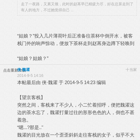
走了一夜路，又累又饿，此时的赵苒早已精疲力尽，好在总算走到了
有人的地方，不过她觉得自己 ...
“姑娘？”投入几片薄荷叶后正准备往茶杯中倒开水，被客
栈门外的响声惊动，便放下茶杯走到赵苒身边蹲下轻唤到
“姑娘？姑娘？”
侠·魏濯
十当家
点击重新加载
2014-9-5 14:16
本帖最后由 侠·魏濯 于 2014-9-5 14:23 编辑
【望京客栈】
突然之间，客栈来了不少人，小二忙着招呼，便把魏濯这
边的茶水忘了，魏濯打量过往的形形色色的人，倒也不甚
着急。
“嗯...?那是.."
魏濯的目光放在一个歪歪斜斜走往客栈的女子，似乎不大