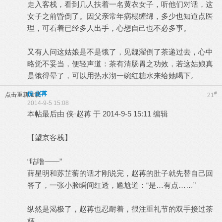
走入客栈，看到几人扶着一名黄衣女子，听他们对话，这
女子之前昏倒了。因父亲常年病榻缠绵，多少也知道点医
理，可看着已经多人出手，心想自己也不必多事。
又有人问这姑娘是不是饿了，见魏濯倒了茶递过去，心中
略觉不妥当，便轻声道：茶有清肠胃之功效，若这姑娘真
是饿得晕了，可以用热水沏一碗红糖水来给她喝下。
侠·赵苒
#
点击重新加载
21
2014-9-5 15:08
本帖最后由 侠·赵苒 于 2014-9-5 15:11 编辑
【望京客栈】
“咕噜——”
薛星明和苏芷蘅的话才刚说完，赵苒的肚子就先替自己回
答了，一张小脸瞬间红透，尴尬道：“是…有点……”
纵然是渴极了，赵苒也忍耐着，很注重礼节的双手接过茶
杯