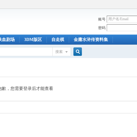
账号
密码
铁血剧场
3DM版区
自走棋
金庸水浒传资料集
搜索
搜
索
抱歉，您需要登录后才能查看