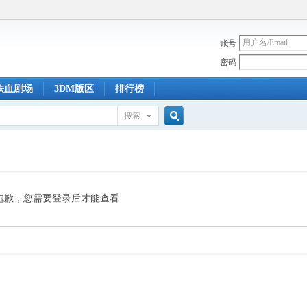
账号
密码
铁血剧场
3DM版区
排行榜
搜索
搜
索
抱歉，您需要登录后才能查看