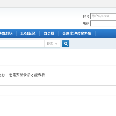
账号
密码
铁血剧场
3DM版区
自走棋
金庸水浒传资料集
搜索
搜
索
抱歉，您需要登录后才能查看