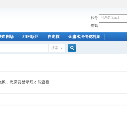
账号
密码
铁血剧场
3DM版区
自走棋
金庸水浒传资料集
搜索
搜
索
抱歉，您需要登录后才能查看