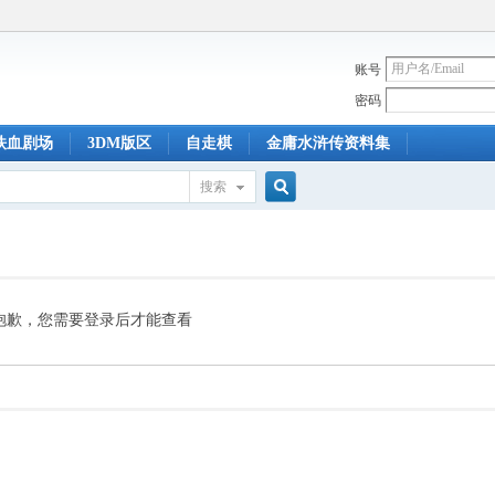
账号
密码
铁血剧场
3DM版区
自走棋
金庸水浒传资料集
搜索
搜
索
抱歉，您需要登录后才能查看