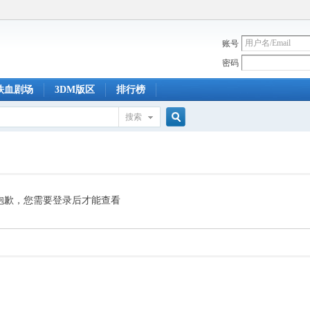
账号
密码
铁血剧场
3DM版区
排行榜
搜索
搜
索
抱歉，您需要登录后才能查看