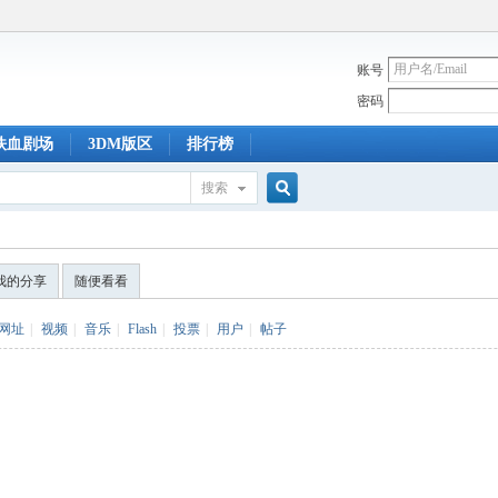
账号
密码
铁血剧场
3DM版区
排行榜
搜索
搜
我的分享
随便看看
索
网址
|
视频
|
音乐
|
Flash
|
投票
|
用户
|
帖子