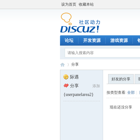
设为首页
收藏本站
论坛
开发资源
游戏资源
分享
际遇
好友的分享
分享
添加
铁
›
按类型查看:
全部
|
{userpanelarea2}
现在还没分享