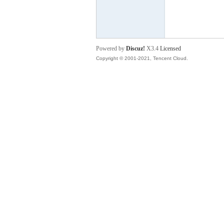
血
Powered by
Discuz!
X3.4
Licensed
Copyright © 2001-2021, Tencent Cloud.
丹
心