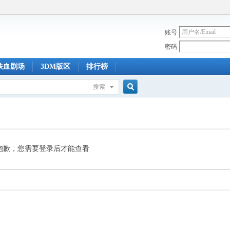
账号
密码
铁血剧场
3DM版区
排行榜
搜索
搜
索
抱歉，您需要登录后才能查看