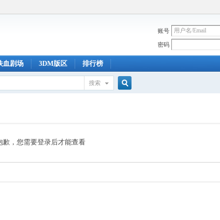
账号
密码
铁血剧场
3DM版区
排行榜
搜索
搜
索
抱歉，您需要登录后才能查看