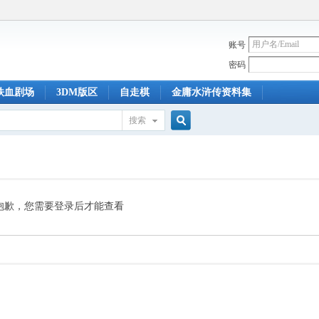
账号
密码
铁血剧场
3DM版区
自走棋
金庸水浒传资料集
搜索
搜
索
抱歉，您需要登录后才能查看