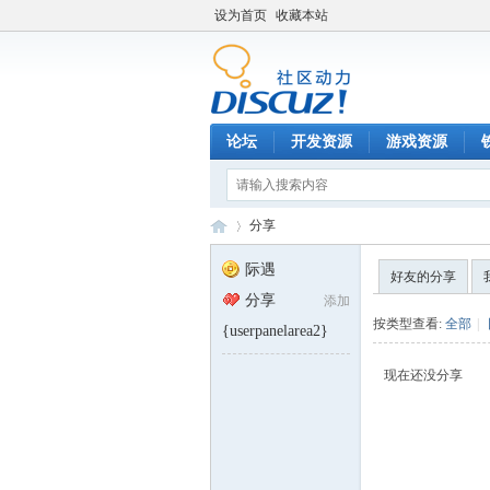
设为首页
收藏本站
论坛
开发资源
游戏资源
分享
际遇
好友的分享
分享
添加
铁
›
按类型查看:
全部
|
{userpanelarea2}
现在还没分享