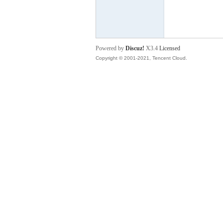
血
Powered by
Discuz!
X3.4
Licensed
Copyright © 2001-2021, Tencent Cloud.
丹
心