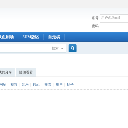
账号
密码
铁血剧场
3DM版区
自走棋
搜索
搜
我的分享
随便看看
索
网址
|
视频
|
音乐
|
Flash
|
投票
|
用户
|
帖子