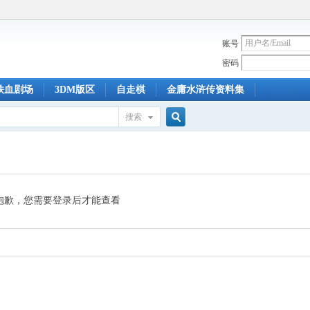
账号
密码
铁血剧场
3DM版区
自走棋
金庸水浒传资料集
搜索
搜
索
抱歉，您需要登录后才能查看