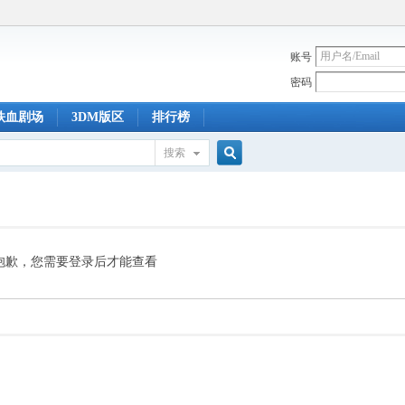
账号
密码
铁血剧场
3DM版区
排行榜
搜索
搜
索
抱歉，您需要登录后才能查看