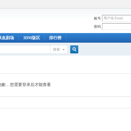
账号
密码
铁血剧场
3DM版区
排行榜
搜索
搜
索
抱歉，您需要登录后才能查看