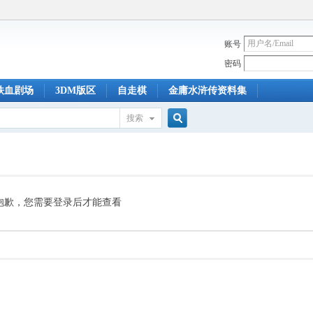
账号
密码
铁血剧场
3DM版区
自走棋
金庸水浒传资料集
搜索
搜
索
抱歉，您需要登录后才能查看