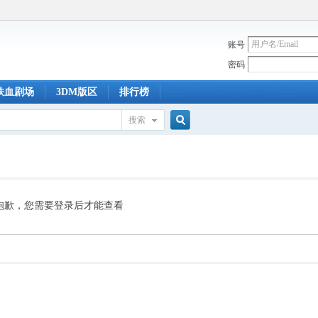
账号
密码
铁血剧场
3DM版区
排行榜
搜索
搜
索
抱歉，您需要登录后才能查看