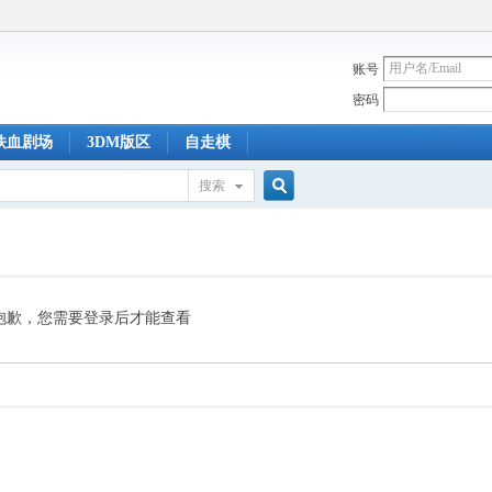
账号
密码
铁血剧场
3DM版区
自走棋
搜索
搜
索
抱歉，您需要登录后才能查看