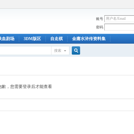
账号
密码
铁血剧场
3DM版区
自走棋
金庸水浒传资料集
搜索
搜
索
抱歉，您需要登录后才能查看