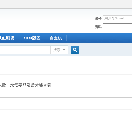
账号
密码
铁血剧场
3DM版区
自走棋
搜索
搜
索
抱歉，您需要登录后才能查看