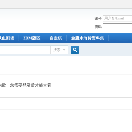
账号
密码
铁血剧场
3DM版区
自走棋
金庸水浒传资料集
搜索
搜
索
抱歉，您需要登录后才能查看