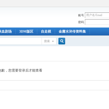
账号
密码
铁血剧场
3DM版区
自走棋
金庸水浒传资料集
搜索
搜
索
抱歉，您需要登录后才能查看