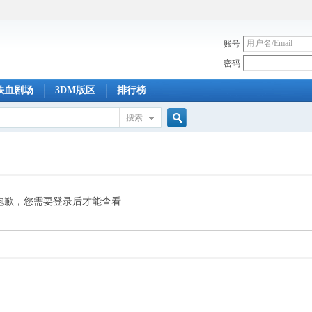
账号
密码
铁血剧场
3DM版区
排行榜
搜索
搜
索
抱歉，您需要登录后才能查看