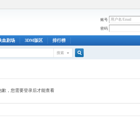
账号
密码
铁血剧场
3DM版区
排行榜
搜索
搜
索
抱歉，您需要登录后才能查看