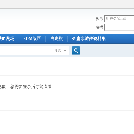
账号
密码
铁血剧场
3DM版区
自走棋
金庸水浒传资料集
搜索
搜
索
抱歉，您需要登录后才能查看