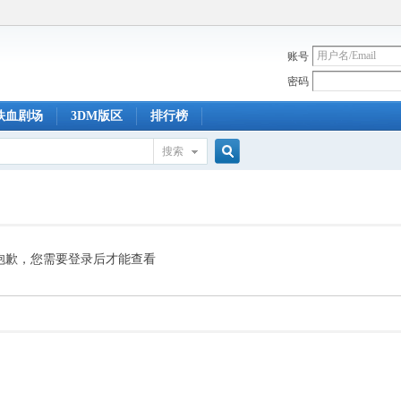
账号
密码
铁血剧场
3DM版区
排行榜
搜索
搜
索
抱歉，您需要登录后才能查看