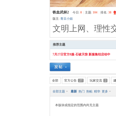
血
铁血武林2
今日:
0
|
主题:
104
|
排名:
38
版主:
青豆小姐
文明上网、理性
推荐主题
7月27日官方8服-石破天惊 新服集结启动中
丹
全部
官方公告
27
玩家交流
2
全部主题
最新
热门
热帖
精华
更多
本版块或指定的范围内尚无主题
心