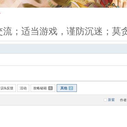
交流；适当游戏，谨防沉迷；莫
建议&反馈
活动
攻略秘籍
6
其他
2
新窗
作者