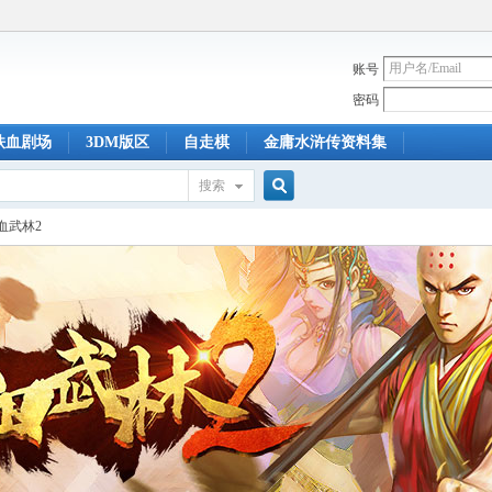
账号
密码
铁血剧场
3DM版区
自走棋
金庸水浒传资料集
搜索
搜
血武林2
索