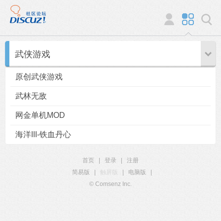
武侠游戏
原创武侠游戏
武林无敌
网金单机MOD
海洋III-铁血丹心
首页
|
登录
|
注册
简易版
|
触屏版
|
电脑版
|
© Comsenz Inc.