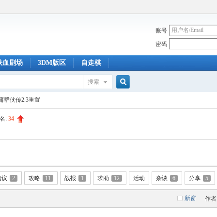
账号
密码
铁血剧场
3DM版区
自走棋
搜索
搜
庸群侠传2.3重置
名:
34
索
建议
2
攻略
11
战报
1
求助
12
活动
杂谈
6
分享
5
新窗
作者