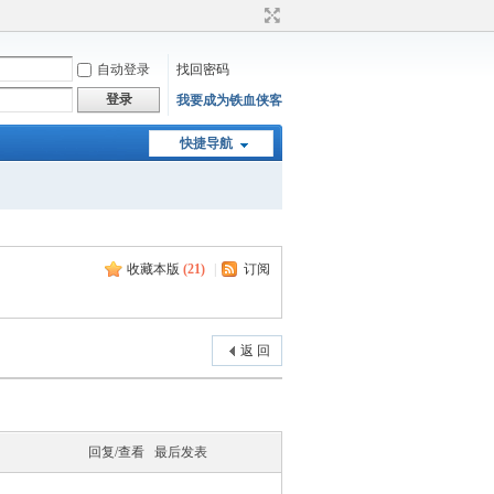
自动登录
找回密码
登录
我要成为铁血侠客
快捷导航
收藏本版
(
21
)
|
订阅
返 回
回复/查看
最后发表