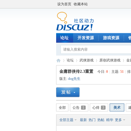
设为首页
收藏本站
论坛
开发资源
游戏资源
论坛
武侠游戏
原创武侠游戏
金
金庸群侠传2.3重置
今日:
0
|
主题:
51
|
排
版主:
dog先生
铁
»
›
›
›
全部
公告
1
心得
3
美术
全部主题
最新
热门
热帖
精华
更多